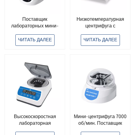
Поставщик
Низкотемпературная
лабораторных мини-
центрифуга с
центрифуг для
охлаждением,
настольных приборов
лабораторная
ЧИТАТЬ ДАЛЕЕ
ЧИТАТЬ ДАЛЕЕ
центрифуга
Высокоскоростная
Мини-центрифуга 7000
лабораторная
об/мин. Поставщик
центрифуга со
инструментов общего