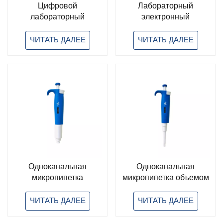
Цифровой
Лабораторный
лабораторный
электронный
инкубатор с сухой
контроллер для
ванной и нагревом
электронных пипеток,
ЧИТАТЬ ДАЛЕЕ
ЧИТАТЬ ДАЛЕЕ
многофункциональная
электронная пипетка,
электронная пипетка
Plus
Одноканальная
Одноканальная
микропипетка
микропипетка объемом
большого объема 5 мл
1000 мкл для
для лабораторного
лабораторного
ЧИТАТЬ ДАЛЕЕ
ЧИТАТЬ ДАЛЕЕ
использования,
использования,
регулируемый объем.
регулируемый объем.