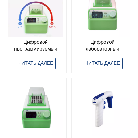
Цифровой
Цифровой
программируемый
лабораторный
лабораторный
инкубатор с сухой
инкубатор с сухой
ванной для нагрева и
ЧИТАТЬ ДАЛЕЕ
ЧИТАТЬ ДАЛЕЕ
ванной и нагревом/
охлаждения
охлаждением