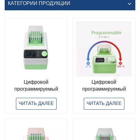
КАТЕГОРИИ ПРОДУКЦИИ
Цифровой
Цифровой
программируемый
программируемый
лабораторный
лабораторный
инкубатор с сухой
инкубатор с сухой
ЧИТАТЬ ДАЛЕЕ
ЧИТАТЬ ДАЛЕЕ
ванной, работающий в
ванной и нагревом/
режиме встряхивания
охлаждением
и нагревания/
охлаждения