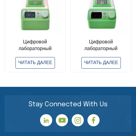
Цифровой
Цифровой
лабораторный
лабораторный
инкубатор с сухой
инкубатор с сухой
ванной для нагрева и
ванной и нагревом
ЧИТАТЬ ДАЛЕЕ
ЧИТАТЬ ДАЛЕЕ
охлаждения
Stay Connected With Us