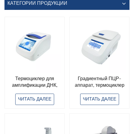
КАТЕГОРИИ ПРОДУКЦИИ
Термоциклер для
Градиентный ПЦР-
амплификации ДНК,
аппарат, термоциклер
градиентный ПЦР-
для амплификации
анализатор,
ДНК, анализатор ПЦР,
ЧИТАТЬ ДАЛЕЕ
ЧИТАТЬ ДАЛЕЕ
портативный аппарат
портативный аппарат
для ПЦР
для ПЦР