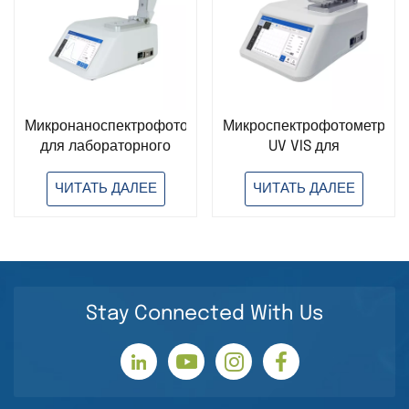
Микронаноспектрофотометр
Микроспектрофотометр
для лабораторного
UV VIS для
анализа, УФ-ВИД,
лабораторного
длинноволновый
анализа.
ЧИТАТЬ ДАЛЕЕ
ЧИТАТЬ ДАЛЕЕ
многофункциональный
Наноспектрофотометр
прибор для
для обнаружения
обнаружения
нуклеиновых кислот и
нуклеиновых кислот и
белков.
белков
Stay Connected With Us