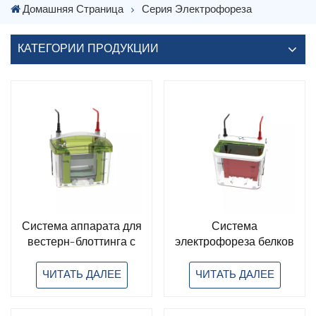
Домашняя Страница
Серия Электрофореза
КАТЕГОРИИ ПРОДУКЦИИ
Система аппарата для
Система
вестерн-блоттинга с
электрофореза белков
вертикальным
в геле с переносом и
электрофорезом в геле
резервуаром для
ЧИТАТЬ ДАЛЕЕ
ЧИТАТЬ ДАЛЕЕ
и белковым
электрофореза,
электрофорезом
совместимая с Bio-