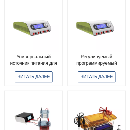
Rad
Универсальный
Регулируемый
источник питания для
программируемый
электрофореза
источник питания для
высокой силы тока 600
электрофореза
ЧИТАТЬ ДАЛЕЕ
ЧИТАТЬ ДАЛЕЕ
Вт