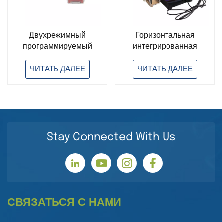
Двухрежимный
Горизонтальная
программируемый
интегрированная
источник питания для
горизонтальная
электрофореза
система для
ЧИТАТЬ ДАЛЕЕ
ЧИТАТЬ ДАЛЕЕ
электрофореза
Stay Connected With Us
СВЯЗАТЬСЯ С НАМИ