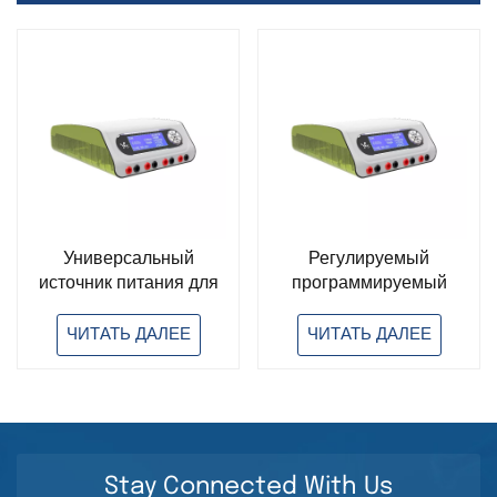
Универсальный
Регулируемый
источник питания для
программируемый
электрофореза
источник питания для
высокой силы тока 600
электрофореза
ЧИТАТЬ ДАЛЕЕ
ЧИТАТЬ ДАЛЕЕ
Вт
Stay Connected With Us