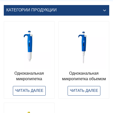
КАТЕГОРИИ ПРОДУКЦИИ
Одноканальная
Одноканальная
микропипетка
микропипетка объемом
большого объема 5 мл
1000 мкл для
для лабораторного
лабораторного
ЧИТАТЬ ДАЛЕЕ
ЧИТАТЬ ДАЛЕЕ
использования,
использования,
регулируемый объем.
регулируемый объем.