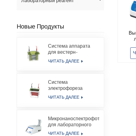
Лабораторный реагент
Новые Продукты
Вы
центр
Система аппарата
враще
для вестерн-
Ч
Пост
блоттинга с
ЧИТАТЬ ДАЛЕЕ
вертикальным
электрофорезом в
геле и белковым
Система
электрофорезом
электрофореза
белков в геле с
ЧИТАТЬ ДАЛЕЕ
переносом и
резервуаром для
электрофореза,
Микронаноспектрофотометр
совместимая с Bio-
для лабораторного
Rad
анализа, УФ-ВИД,
ЧИТАТЬ ДАЛЕЕ