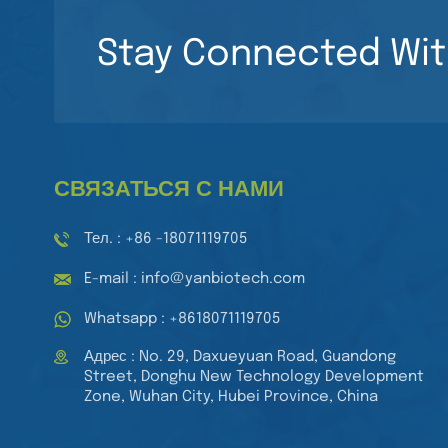
планшеты для
ЧИТАТЬ ДАЛЕЕ
клеточных культур.
Stay Connected Wit
Медицинские
лабораторные
8-канальная пипетка
планшеты для
с регулируемым
тканевых культур.
объемом,
Стерильные 96-
ЧИТАТЬ ДАЛЕЕ
многоканальная
луночные планшеты
механическая
для клеточных
СВЯЗАТЬСЯ С НАМИ
автоматическая
культур.
пипетка
Тел. : +86 -18071119705
E-mail : info@yanbiotech.com
Whatsapp : +8618071119705
Адрес : No. 29, Daxueyuan Road, Guandong
Street, Donghu New Technology Development
Zone, Wuhan City, Hubei Province, China