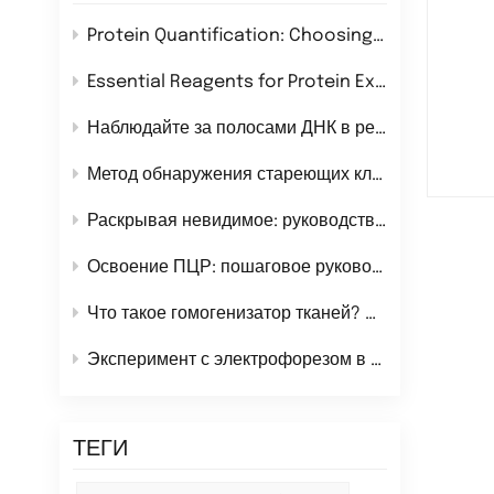
Protein Quantification: Choosing the Right Method for Your Research
Essential Reagents for Protein Extraction: A Comprehensive Guide
Наблюдайте за полосами ДНК в режиме реального времени во время электрофореза нуклеиновых кислот!
Метод обнаружения стареющих клеток
Раскрывая невидимое: руководство по системам хемилюминесцентной визуализации
Освоение ПЦР: пошаговое руководство к безупречным экспериментам
Что такое гомогенизатор тканей? Определение, применение и лучшие типы для лабораторных исследований
Эксперимент с электрофорезом в SDS-PAGE
ТЕГИ