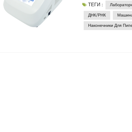
ТЕГИ :
опытные исследовател
Лаборатор
Независимо от того, 
ДНК/РНК
Машина
хотите усовершенство
Наконечники Для Пип
вас с основными пер
правильный лаборато
значение.Сердце амп
реакции ПЦР лежит ПЦ
Этот сложный лаборат
цикл Процесс – быстр
облегчения денатурац
термоциклеры обеспеч
оснащены расширенны
позволяющий тестиров
Это бесценно для опт
времени.Устранение н
того, насколько про
экспериментальный ди
Если ваш положительн