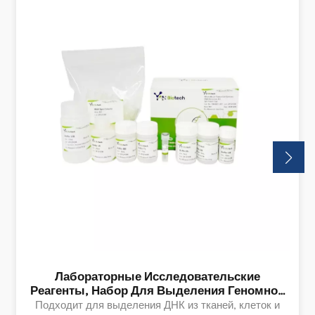
Лабораторные Исследовательские
Реагенты, Набор Для Выделения Геномной
ДНК Из Тканей/клеток/крови, Биологические
Подходит для выделения ДНК из тканей, клеток и