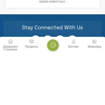
И Химические Продукты.
крови животных.
Stay Connected With Us
Домашняя
Продукты
Контакт
WhatsApp
Страница
СВЯЗАТЬСЯ С НАМИ
Тел. : +86 -18071119705
E-mail : info@yanbiotech.com
Whatsapp : +8618071119705
Адрес : No. 29, Daxueyuan Road, Guandong Street,
Donghu New Technology Development Zone, Wuhan
City, Hubei Province, China