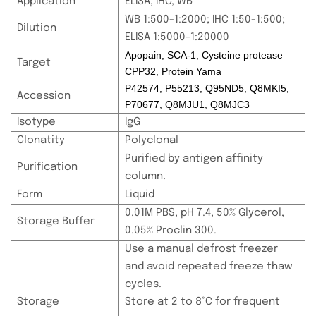
Application
ELISA, IHC, WB
WB 1:500-1:2000; IHC 1:50-1:500;
Dilution
ELISA 1:5000-1:20000
Apopain, SCA-1, Cysteine protease
Target
CPP32, Protein Yama
P42574, P55213, Q95ND5, Q8MKI5,
Accession
P70677, Q8MJU1, Q8MJC3
Isotype
IgG
Clonatity
Polyclonal
Purified by antigen affinity
Purification
column.
Form
Liquid
0.01M PBS, pH 7.4, 50% Glycerol,
Storage Buffer
0.05% Proclin 300.
Use a manual defrost freezer
and avoid repeated freeze thaw
cycles.
Storage
Store at 2 to 8°C for frequent