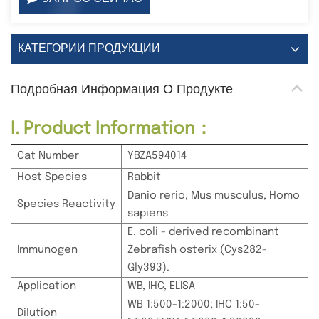
КАТЕГОРИИ ПРОДУКЦИИ
Подробная Информация О Продукте
I. Product Information：
Cat Number
YBZA594014
Host Species
Rabbit
Danio rerio, Mus musculus, Homo
Species Reactivity
sapiens
E. coli - derived recombinant
Immunogen
Zebrafish osterix (Cys282-
Gly393).
Application
WB, IHC, ELISA
WB 1:500-1:2000; IHC 1:50-
Dilution