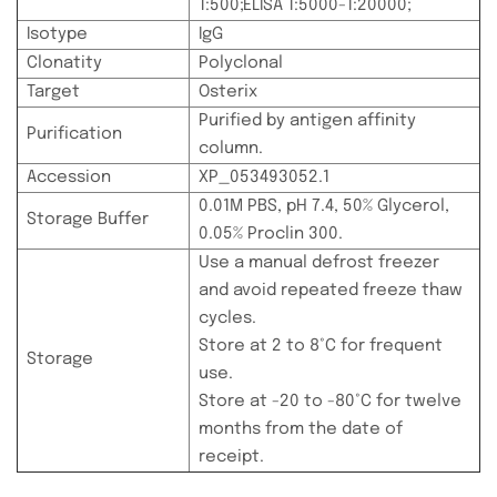
1:500;ELISA 1:5000-1:20000;
Isotype
IgG
Clonatity
Polyclonal
Target
Osterix
Purified by antigen affinity
Purification
column.
Accession
XP_053493052.1
0.01M PBS, pH 7.4, 50% Glycerol,
Storage Buffer
0.05% Proclin 300.
Use a manual defrost freezer
and avoid repeated freeze thaw
cycles.
Store at 2 to 8°C for frequent
Storage
use.
Store at -20 to -80°C for twelve
months from the date of
receipt.