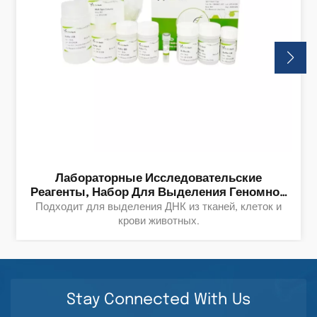
Лабораторные Исследовательские
Реагенты, Набор Для Выделения Геномной
ДНК Из Тканей/клеток/крови, Биологические
Подходит для выделения ДНК из тканей, клеток и
И Химические Продукты.
крови животных.
Stay Connected With Us