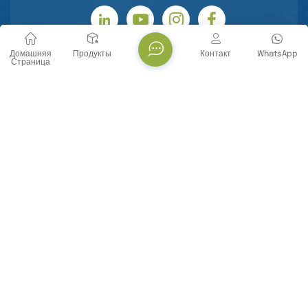
Домашняя
Продукты
Контакт
WhatsApp
Страница
СВЯЗАТЬСЯ С НАМИ
Тел. : +86 -18071119705
E-mail : info@yanbiotech.com
Whatsapp : +8618071119705
Адрес : No. 29, Daxueyuan Road, Guandong Street,
Donghu New Technology Development Zone, Wuhan
City, Hubei Province, China
Информационный бюллетень
Пожалуйста, читайте дальше, оставайтесь в курсе,
подписывайтесь, и мы будем рады, если вы поделитесь с
нами своим мнением.