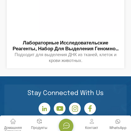
Лабораторные Исследовательские
Реагенты, Набор Для Выделения Геномной
ДНК Из Тканей/клеток/крови, Биологические
Подходит для выделения ДНК из тканей, клеток и
И Химические Продукты.
крови животных.
Stay Connected With Us
Домашняя
Продукты
Контакт
WhatsApp