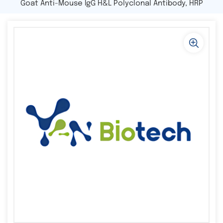
Goat Anti-Mouse IgG H&L Polyclonal Antibody, HRP