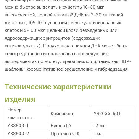
можно быстро выделить и очистить 10-30 мкг
высокочистой, полной геномной ДНК из 2-30 мг тканей
животных, 10⁶-10⁷ суспензий свежекультивированных
клеток и 5-100 мкл цельной крови безъядерных или
ядросодержащих эритроцитов (содержащих
антикоагулянты). Полученная геномная ДНК может быть
непосредственно использована в последующих
экспериментах по молекулярной биологии, таких как ПЦР-
шаблоны, ферментативное расщепление и гибридизация.
Технические характеристики
изделия
Номер
Компонент
YB3633-50T
компонента
YB3633-1
Буфер ГА
12 мл
YB3633-2
Протеиназа К
1 мл