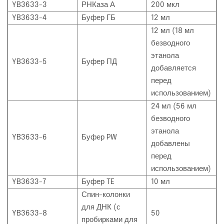
YB3633-3
РНКаза А
200 мкл
YB3633-4
Буфер ГБ
12 мл
12 мл (18 мл
безводного
этанола
YB3633-5
Буфер ПД
добавляется
перед
использованием)
24 мл (56 мл
безводного
этанола
YB3633-6
Буфер PW
добавлены
перед
использованием)
YB3633-7
Буфер TE
10 мл
Спин-колонки
для ДНК (с
YB3633-8
50
пробирками для