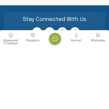
Stay Connected With Us
Домашняя
Продукты
Контакт
WhatsApp
Страница
СВЯЗАТЬСЯ С НАМИ
Тел. : +86 -18071119705
E-mail : info@yanbiotech.com
Whatsapp : +8618071119705
Адрес : No. 29, Daxueyuan Road, Guandong Street,
Donghu New Technology Development Zone, Wuhan
City, Hubei Province, China
Информационный бюллетень