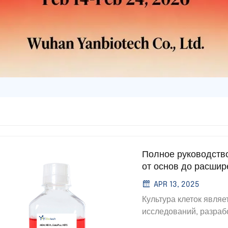
Полное руководство
от основ до расши
APR 13, 2025
Культура клеток явля
исследований, разрабо
культивирования клет