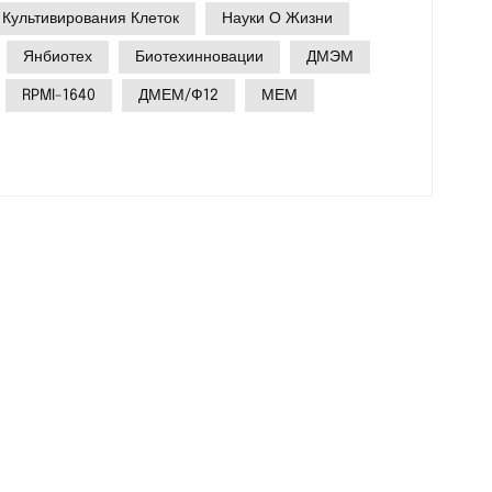
ию и функциональность клеток. В Yanbiotech
Культивирования Клеток
Науки О Жизни
следователям полный портфель
Янбиотех
Биотехинновации
ДМЭМ
ешений для культивирования клеток, включая
RPMI-1640
ДМЕМ/Ф12
МЕМ
сновных формул базальных сред, которые
и все потребности в культивировании клеток
сновных формул базальных сред от
о в строгих условиях сертификации ISO:СМИ
стикиТипичные примененияДМЭМВарианты
вня глюкозыHEK293, HeLa,
вная формулировка ИглаАдгезивные
МС нуклеозидамиСтволовые клетки,
0Оптимизировано для подвескиЛимфоциты,
ый профиль питательных
ие клеткиF-12 ХэмаКомплексная питательная
патоцитыДМЭМ/Ф12Смесь 1:1Стволовые клетки,
АПервичная культураоптимизированный
и, биопсииМ199Содержит несколько факторов
клетки 2.Технические