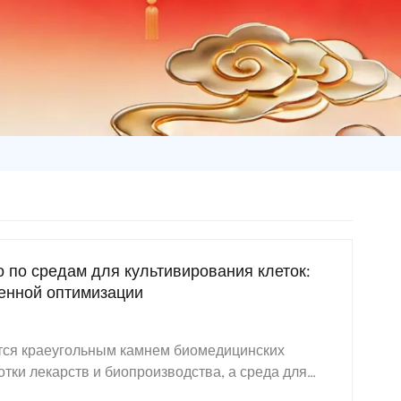
 по средам для культивирования клеток:
ренной оптимизации
ется краеугольным камнем биомедицинских
тки лекарств и биопроизводства, а среда для
ок — это спасательный круг, определяющий