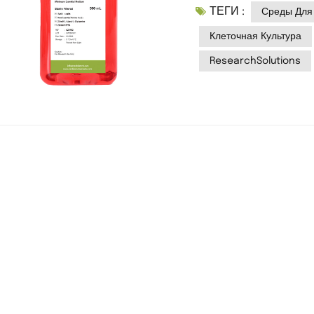
ТЕГИ :
здоровье, пролиферац
Среды Для 
мы предоставляем ис
Клеточная Культура
высококачественных р
ResearchSolutions
наши флагманские 9 о
покрывают практическ
млекопитающих.1. 9 о
YanbiotechПроизведен
Основные характери
высокого/низкого уро
фибробластыМЭМОсно
клеточные линииα-МЭ
остеобластыРПМИ 164
гибридомыИМДМБогат
веществГемопоэтическ
смесьКлетки CHO, ге
3D-культурыМаккой 5
Эпителиальные клетк
ростаЭндотелиальные 