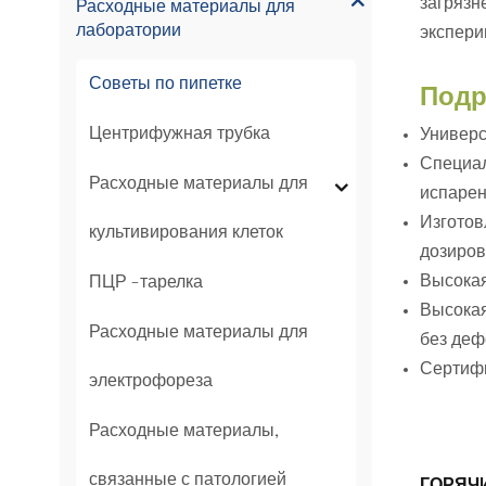
загрязн
Расходные материалы для
лаборатории
экспери
Советы по пипетке
Подр
Центрифужная трубка
Универс
Специал
Расходные материалы для
испарен
Изготов
культивирования клеток
дозиров
Высокая
ПЦР -тарелка
Высокая
Расходные материалы для
без деф
Сертифи
электрофореза
Расходные материалы,
связанные с патологией
ГОРЯЧИ