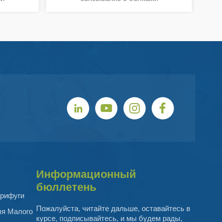
ования.
Штативе. Наконечники Для
П
Пипеток Для Лабораторного
По
Использования.
Лаб
Информационный
бюллетень
рифуги
Пожалуйста, читайте дальше, оставайтесь в
ля Малого
курсе, подписывайтесь, и мы будем рады,