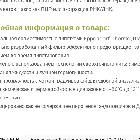
ения образцов, защиты пипетки от аэрозольных образцов и
ментов, таких как ПЦР или экстракция РНК/ДНК.
обная информация о товаре:
альная совместимость с пипетками Eppendorf, Thermo, Bran
ьно разработанный фильтр эффективно предотвращает заг
ием во время пипетирования.
лено с использованием технологии сверхточного литья; име
ания жидкости и лучшей герметичности.
 прозрачность с четкой градуировкой для удобной визуализ
 химическая и термостойкость в диапазоне от -80°C до 121
ормации.
цировано как не содержащее пирогенов, эндотоксинов и 
Е ТЕГИ :