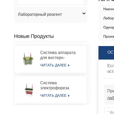
Након
Лабораторный реагент
Лабор
Однор
Новые Продукты
Произ
Система аппарата
ОС
для вестерн-
блоттинга с
ЧИТАТЬ ДАЛЕЕ
Есл
вертикальным
ост
электрофорезом в
геле и белковым
Система
электрофорезом
электрофореза
Пре
белков в геле с
ЧИТАТЬ ДАЛЕЕ
лаб
переносом и
резервуаром для
электрофореза,
Микронаноспектрофотометр
совместимая с Bio-