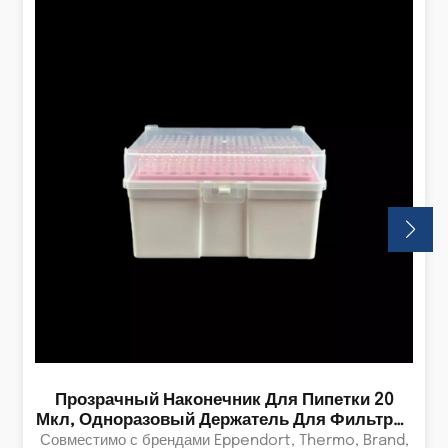
Прозрачный Наконечник Для Пипетки 20
Мкл, Одноразовый Держатель Для Фильтров
Для Пипеток, Лабораторные Наконечники.
Совместимо с брендами Eppendort, Thermo, Brand,