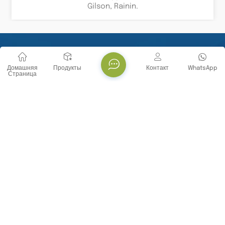
Gilson, Rainin.
Stay Connected With Us
Домашняя
Продукты
Контакт
WhatsApp
Страница
СВЯЗАТЬСЯ С НАМИ
Тел. : +86 -18071119705
E-mail : info@yanbiotech.com
Whatsapp : +8618071119705
Адрес : No. 29, Daxueyuan Road, Guandong Street,
Donghu New Technology Development Zone, Wuhan
City, Hubei Province, China