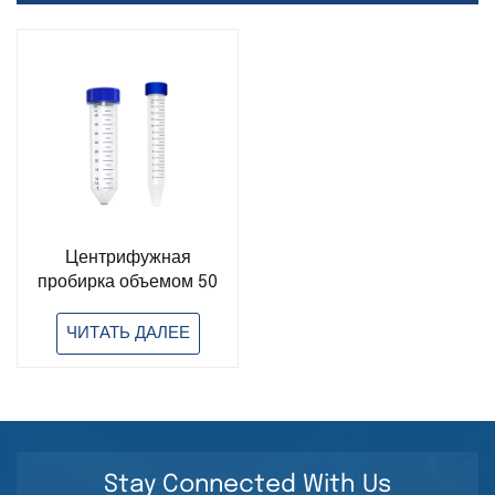
Центрифужная
пробирка объемом 50
мл, 2200 об/мин,
одноразовые
ЧИТАТЬ ДАЛЕЕ
лабораторные
расходные материалы.
Stay Connected With Us