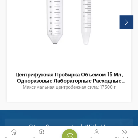
Центрифужная Пробирка Объемом 15 Мл,
Одноразовые Лабораторные Расходные
Материалы Медицинского Класса,
Максимальная центробежная сила: 17500 г
Используемые Для Исследований В Области
Биологических Наук.
Stay Connected With Us