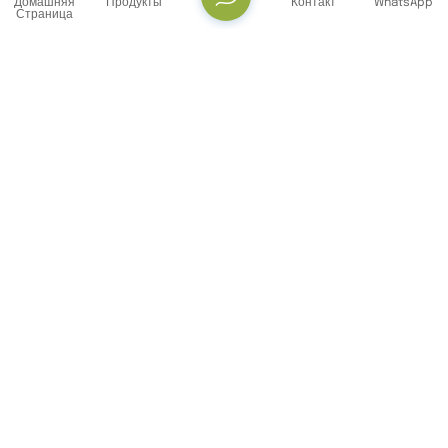
Домашняя
Продукты
Контакт
WhatsApp
Страница
СВЯЗАТЬСЯ С НАМИ
Тел. : +86 -18071119705
E-mail : info@yanbiotech.com
Whatsapp : +8618071119705
Адрес : No. 29, Daxueyuan Road, Guandong Street,
Donghu New Technology Development Zone, Wuhan
City, Hubei Province, China
Информационный бюллетень
Пожалуйста, читайте дальше, оставайтесь в курсе,
подписывайтесь, и мы будем рады, если вы поделитесь с
нами своим мнением.