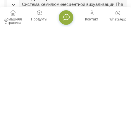
Система хемилюминесцентной визуализации The
Cute Chemidoc Imager Анализатор
хемилюминесценции Система документирования
Домашняя
Продукты
Контакт
WhatsApp
гелей
Страница
Сопутствующие Товары