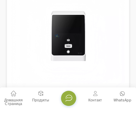
Домашняя
Продукты
Контакт
WhatsApp
Лабораторный Небольшой Автоматический
Страница
Счетчик Клеток AI Точный Подсчет Клеток
6-канальная пропускная способность, полностью
автоматический и точный подсчет, комплексный
отчет по анализу данных