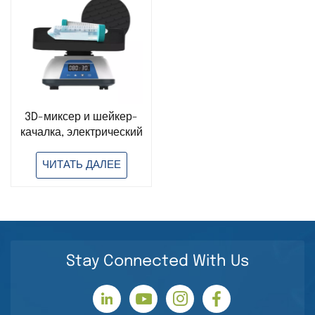
3D-миксер и шейкер-
качалка, электрический
металлический шейкер
для белков,
ЧИТАТЬ ДАЛЕЕ
настольный
орбитальный шейкер,
лабораторное
сушильное
оборудование
Stay Connected With Us