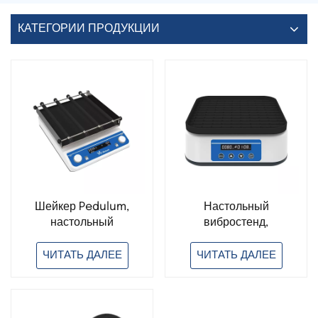
КАТЕГОРИИ ПРОДУКЦИИ
Шейкер Pedulum,
Настольный
настольный
вибростенд,
орбитальный шейкер,
орбитальный
3D-шейкер,
вибростенд,
ЧИТАТЬ ДАЛЕЕ
ЧИТАТЬ ДАЛЕЕ
лабораторное
горизонтальный
оборудование
вибростенд,
лабораторное
оборудование