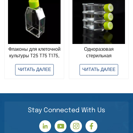
Флаконы для клеточной
Одноразовая
культуры T25 T75 T175,
стерильная
одноразовые,
лабораторная бутылка
стерильные, для
для клеточной культуры
ЧИТАТЬ ДАЛЕЕ
ЧИТАТЬ ДАЛЕЕ
лабораторного
T25, пластиковая колба
использования.
для клеточной культуры
Stay Connected With Us