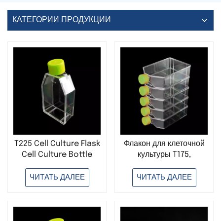
КАТЕГОРИИ ПРОДУКЦИИ
T225 Cell Culture Flask
Флакон для клеточной
Cell Culture Bottle
культуры T175,
Plastic Disposable
пластиковый,
Sterile Laboratory Use
одноразовый,
ЧИТАТЬ ДАЛЕЕ
ЧИТАТЬ ДАЛЕЕ
стерильный, для
лабораторного
использования