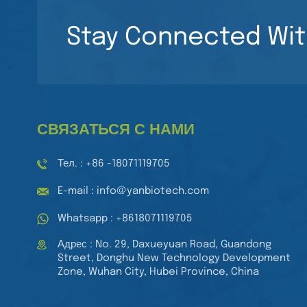
планшеты для
ЧИТАТЬ ДАЛЕЕ
клеточных культур.
Stay Connected Wit
Медицинские
лабораторные
8-канальная пипетка
планшеты для
с регулируемым
тканевых культур.
объемом,
Стерильные 96-
ЧИТАТЬ ДАЛЕЕ
многоканальная
луночные планшеты
механическая
для клеточных
СВЯЗАТЬСЯ С НАМИ
автоматическая
культур.
пипетка
Тел. : +86 -18071119705
E-mail : info@yanbiotech.com
Whatsapp : +8618071119705
Адрес : No. 29, Daxueyuan Road, Guandong
Street, Donghu New Technology Development
Zone, Wuhan City, Hubei Province, China