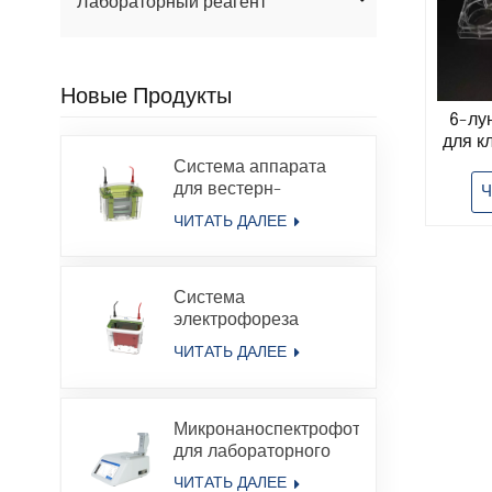
Лабораторный реагент
Новые Продукты
6-лу
для к
План
Система аппарата
куль
для вестерн-
Ч
пр
блоттинга с
ЧИТАТЬ ДАЛЕЕ
вертикальным
л
электрофорезом в
и
геле и белковым
Система
электрофорезом
электрофореза
белков в геле с
ЧИТАТЬ ДАЛЕЕ
переносом и
резервуаром для
электрофореза,
Микронаноспектрофотометр
совместимая с Bio-
для лабораторного
Rad
анализа, УФ-ВИД,
ЧИТАТЬ ДАЛЕЕ